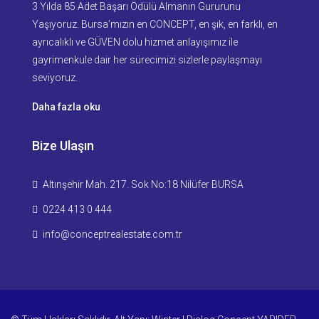
3 Yılda 85 Adet Başarı Ödülü Almanın Gururunu
Yaşıyoruz. Bursa’mızın en CONCEPT, en şık, en farklı, en
ayrıcalıklı ve GÜVEN dolu hizmet anlayışımız ile
gayrimenkule dair her sürecimizi sizlerle paylaşmayı
seviyoruz.
Daha fazla oku
Bize Ulaşın
Altınşehir Mah. 217. Sok No:18 Nilüfer BURSA
0224 413 0 444
info@conceptrealestate.com.tr