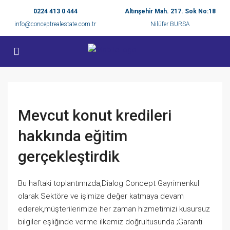
0224 413 0 444
Altınşehir Mah. 217. Sok No:18
info@conceptrealestate.com.tr
Nilüfer BURSA
Mevcut konut kredileri
hakkında eğitim
gerçekleştirdik
Bu haftaki toplantımızda,Dialog Concept Gayrimenkul
olarak Sektöre ve işimize değer katmaya devam
ederek,müşterilerimize her zaman hizmetimizi kusursuz
bilgiler eşliğinde verme ilkemiz doğrultusunda ;Garanti